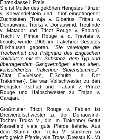
Ehrenklasse I. Preis
Sie ist Mutter des gekörten Hengstes Tänzer
v. Karwendelstein und fünf eingetragener
Zuchtstuten (Tranja v. Gibertus, Trittau v.
Donauwind, Troika v. Donauwind, Treulinde
v. Matador und Tricot Rouge v. Fabian).
Tracht v. Prince Rouge a. d. Traviata v.
Impuls, wurde 1969 im Trakehner Gestütes
Birkhausen geboren.
"Sie vereinigte die
Trockenheit und Prägnanz des Englischen
Vollblüters mit der Substanz, dem Typ und
überragendem Gangvermögen eines alten,
konsolidierten Trakehner Stutenstammes"
(Zitat E.v.Velsen, E,Schulte, in -Der
Trakehner-). Sie war Vollschwester zu den
Hengsten Tschad und Trabant v. Prince
Rouge und Halbschwester zu Trajan v.
Carajan.
Großmutter Tricot Rouge v. Fabian ist
Dreiviertelschwester zu der Donauwind-
Tochter Troika VI, die im Trakehner Getüt
Kesselfeld viele gute Pferde lieferte. Aus
dem Stamm der Troika VI stammen so
erfolgreich Pferde, wie Troas (Dressur Kl. M)