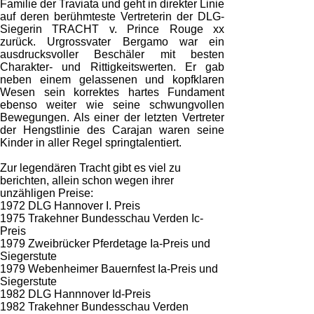
Familie der Traviata und geht in direkter Linie
auf deren berühmteste Vertreterin der DLG-
Siegerin TRACHT v. Prince Rouge xx
zurück. Urgrossvater
Bergamo war ein
ausdrucksvoller Beschäler mit besten
Charakter- und Rittigkeitswerten. Er gab
neben einem gelassenen und kopfklaren
Wesen sein korrektes hartes Fundament
ebenso weiter wie seine schwungvollen
Bewegungen. Als einer der letzten Vertreter
der Hengstlinie des Carajan waren seine
Kinder in aller Regel springtalentiert.
Zur legendären Tracht gibt es viel zu
berichten, allein schon wegen ihrer
unzähligen Preise:
1972 DLG Hannover I. Preis
1975 Trakehner Bundesschau Verden Ic-
Preis
1979 Zweibrücker Pferdetage Ia-Preis und
Siegerstute
1979 Webenheimer Bauernfest Ia-Preis und
Siegerstute
1982 DLG Hannnover Id-Preis
1982 Trakehner Bundesschau Verden