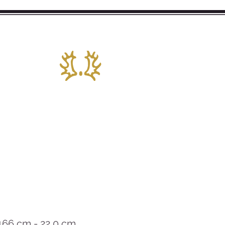
 Stud
NGSTE
STUTEN
GALERIE
ÜBER UNS
VERKAUF
AKTUE
 166 cm - 22,0 cm