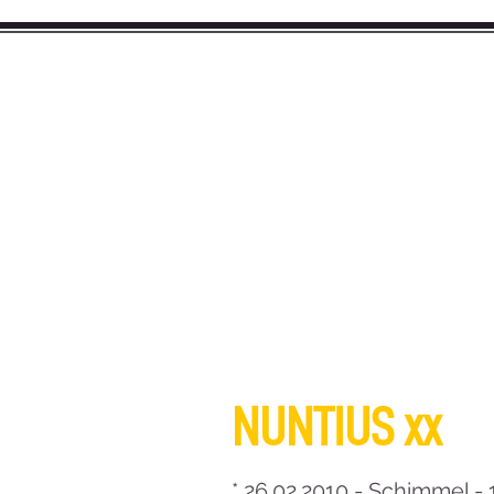
SINCE 2012
Sweetwater
HE
NUNTIUS xx
* 26.02.2010 - Schimmel -