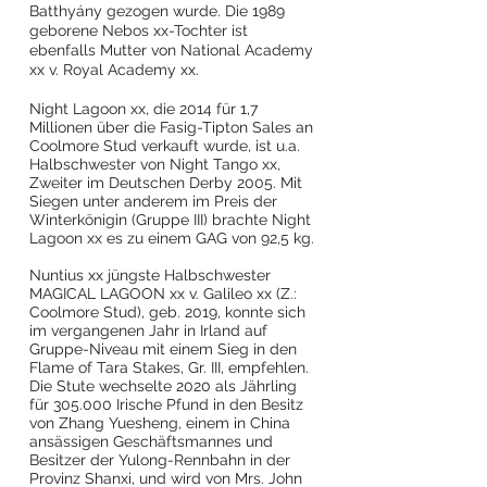
Batthyány gezogen wurde. Die 1989
geborene Nebos xx-Tochter ist
ebenfalls Mutter von National Academy
xx v. Royal Academy xx.
Night Lagoon xx, die 2014 für 1,7
Millionen über die Fasig-Tipton Sales an
Coolmore Stud verkauft wurde, ist u.a.
Halbschwester von Night Tango xx,
Zweiter im Deutschen Derby 2005. Mit
Siegen unter anderem im Preis der
Winterkönigin (Gruppe III) brachte Night
Lagoon xx es zu einem GAG von 92,5 kg.
Nuntius xx jüngste Halbschwester
MAGICAL LAGOON xx v. Galileo xx (Z.:
Coolmore Stud), geb. 2019, konnte sich
im vergangenen Jahr in Irland auf
Gruppe-Niveau mit einem Sieg in den
Flame of Tara Stakes, Gr. III, empfehlen.
Die Stute wechselte 2020 als Jährling
für 305.000 Irische Pfund in den Besitz
von Zhang Yuesheng, einem in China
ansässigen Geschäftsmannes und
Besitzer der Yulong-Rennbahn in der
Provinz Shanxi, und wird von Mrs. John