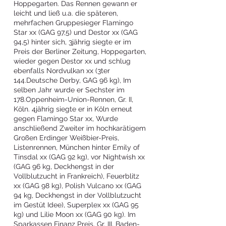
Hoppegarten. Das Rennen gewann er
leicht und ließ u.a. die späteren,
mehrfachen Gruppesieger Flamingo
Star xx (GAG 97,5) und Destor xx (GAG
94,5) hinter sich, 3jährig siegte er im
Preis der Berliner Zeitung, Hoppegarten,
wieder gegen Destor xx und schlug
ebenfalls Nordvulkan xx (3ter
144.Deutsche Derby, GAG 96 kg), Im
selben Jahr wurde er Sechster im
178.Oppenheim-Union-Rennen, Gr. II,
Köln. 4jährig siegte er in Köln erneut
gegen Flamingo Star xx, Wurde
anschließend Zweiter im hochkarätigem
Großen Erdinger Weißbier-Preis,
Listenrennen, München hinter Emily of
Tinsdal xx (GAG 92 kg), vor Nightwish xx
(GAG 96 kg, Deckhengst in der
Vollblutzucht in Frankreich), Feuerblitz
xx (GAG 98 kg), Polish Vulcano xx (GAG
94 kg, Deckhengst in der Vollblutzucht
im Gestüt Idee), Superplex xx (GAG 95
kg) und Lilie Moon xx (GAG 90 kg). Im
Sparkassen Finanz Preis, Gr. III, Baden-