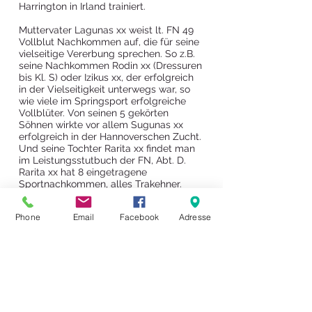
Harrington in Irland trainiert.
Muttervater Lagunas xx weist lt. FN 49
Vollblut Nachkommen auf, die für seine
vielseitige Vererbung sprechen. So z.B.
seine Nachkommen Rodin xx (Dressuren
bis Kl. S) oder Izikus xx, der erfolgreich
in der Vielseitigkeit unterwegs war, so
wie viele im Springsport erfolgreiche
Vollblüter. Von seinen 5 gekörten
Söhnen wirkte vor allem Sugunas xx
erfolgreich in der Hannoverschen Zucht.
Und seine Tochter Rarita xx findet man
im Leistungsstutbuch der FN, Abt. D.
Rarita xx hat 8 eingetragene
Sportnachkommen, alles Trakehner.
Vater
Dalakhani xx
ist auch Vater von
Phone
Email
Facebook
Adresse
Rosthwaite Johnny English xx
, der in
Australien in der Vielseitigkeit bis
CCI3*-
S
erfolgreich ist. Er lieferte auch den
einige Jahre in der Deutschen
Vollblutzucht aufgestellten
Relaible
Man xx
, der jetzt im Neuseeländischen
Westbury Stud in der Vollblutzucht
deckt. ​Auch dieser hochdotierte Hengst