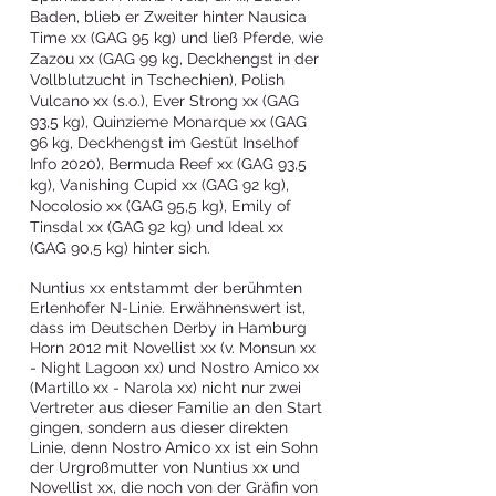
Baden, blieb er Zweiter hinter Nausica
Time xx (GAG 95 kg) und ließ Pferde, wie
Zazou xx (GAG 99 kg, Deckhengst in der
Vollblutzucht in Tschechien), Polish
Vulcano xx (s.o.), Ever Strong xx (GAG
93,5 kg), Quinzieme Monarque xx (GAG
96 kg, Deckhengst im Gestüt Inselhof
Info 2020), Bermuda Reef xx (GAG 93,5
kg), Vanishing Cupid xx (GAG 92 kg),
Nocolosio xx (GAG 95,5 kg), Emily of
Tinsdal xx (GAG 92 kg) und Ideal xx
(GAG 90,5 kg) hinter sich.
Nuntius xx entstammt der berühmten
Erlenhofer N-Linie. Erwähnenswert ist,
dass im Deutschen Derby in Hamburg
Horn 2012 mit Novellist xx (v. Monsun xx
- Night Lagoon xx) und Nostro Amico xx
(Martillo xx - Narola xx) nicht nur zwei
Vertreter aus dieser Familie an den Start
gingen, sondern aus dieser direkten
Linie, denn Nostro Amico xx ist ein Sohn
der Urgroßmutter von Nuntius xx und
Novellist xx, die noch von der Gräfin von